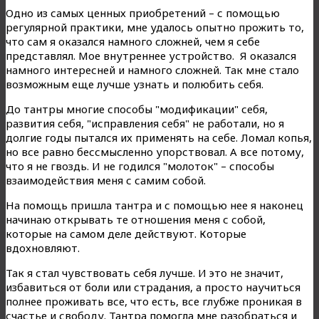
Одно из самых ценных приобретений – с помощью
регулярной практики, мне удалось опытно прожить то,
что сам я оказался намного сложней, чем я себе
представлял. Мое внутреннее устройство. Я оказался
намного интересней и намного сложней. Так мне стало
возможным еще лучше узнать и полюбить себя.
До тантры многие способы "модификации" себя,
развития себя, "исправления себя" не работали, но я
долгие годы пытался их применять на себе. Ломал копья,
но все равно бессмысленно упорствовал. А все потому,
что я не гвоздь. И не годился "молоток" – способы
взаимодействия меня с самим собой.
На помощь пришла тантра и с помощью нее я наконец
начинаю открывать те отношения меня с собой,
которые на самом деле действуют. Которые
вдохновляют.
Так я стал чувствовать себя лучше. И это не значит,
избавиться от боли или страдания, а просто научиться
полнее проживать все, что есть, все глубже проникая в
счастье и свободу. Тантра помогла мне разобраться и