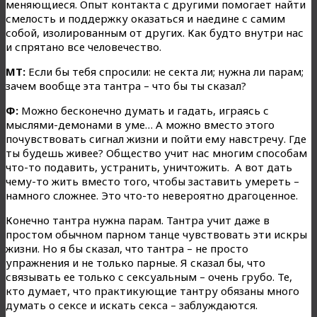
меняющиеся. Опыт контакта с другими помогает найти
смелость и поддержку оказаться и наедине с самим
собой, изолированным от других. Как будто внутри нас
и спрятано все человечество.
МТ:
Если бы тебя спросили: не секта ли; нужна ли парам;
зачем вообще эта тантра – что бы ты сказал?
Ф:
Можно бесконечно думать и гадать, играясь с
мыслями-демонами в уме… А можно вместо этого
почувствовать сигнал жизни и пойти ему навстречу. Где
ты будешь живее? Общество учит нас многим способам
что-то подавить, устранить, уничтожить. А вот дать
чему-то жить вместо того, чтобы заставить умереть –
намного сложнее. Это что-то невероятно драгоценное.
Конечно тантра нужна парам. Тантра учит даже в
простом обычном парном танце чувствовать эти искры
жизни. Но я бы сказал, что тантра – не просто
упражнения и не только парные. Я сказал бы, что
связывать ее только с сексуальным – очень грубо. Те,
кто думает, что практикующие тантру обязаны много
думать о сексе и искать секса – заблуждаются.