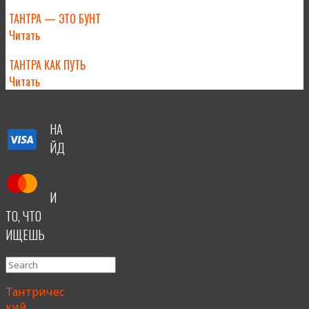
ТАНТРА — ЭТО БУНТ
Читать
ТАНТРА КАК ПУТЬ
Читать
НА
ЙД
И
ТО, ЧТО
ИЩЕШЬ
Search
for:
Тантричес
кий