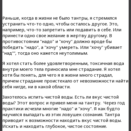
Раньше, когда в жизни не было тантры, я стремился
устранить что-то одно, чтобы осталось другое. Это,
например, что-то запретить или подавить в себе. Или
принести одно свое желание в жертву другому. В
противостоянии "надо" и "хочу" должно вроде бы
победить "надо", а "хочу" умереть. Или "хочу" убивает
"над"”, тогда оно кажется неутолимым.
Я хотел стать более удовлетворенным, токсичная вода
внутри моего тела приносила мне страдание. Я хотел
хотя бы понять, для чего я в жизни много страдал,
причем страдание проистекало от невозможности найти
себя нигде, ни в какой области.
Захотелось испить чистой воды. Есть ли вкус чистой
воды? Этот вопрос и привел меня на тантру. Через год
практики исчезли многие "надо" и "хочу". Я как будто
научился выпадать из этих ловушек сознания. Тантра
приводит к возможности находить вкус чистой воды.
Искать и находить глубокое, чистое состояние.