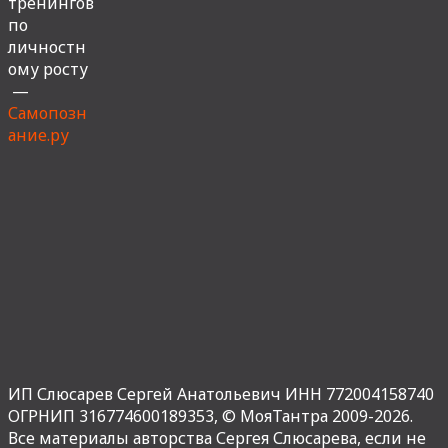
тренингов
по
личностн
ому росту
—
Самопозн
ание.ру
ИП Слюсарев Сергей Анатольевич ИНН 772004158740
ОГРНИП 316774600189353,
© МояТантра 2009-2026.
Все материалы авторства Сергея Слюсарева, если не