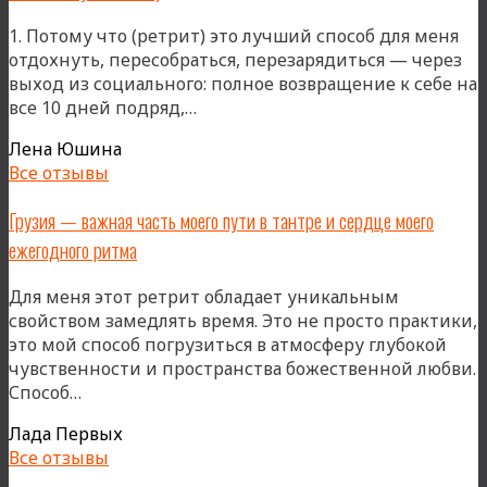
глубоко
1. Потому что (ретрит) это лучший способ для меня
погрузит
отдохнуть, пересобраться, перезарядиться — через
в
выход из социального: полное возвращение к себе на
практику
«Моя
все 10 дней подряд,…
сексуальность
Лена Юшина
в
Все отзывы
Грузии
пышит,
Грузия — важная часть моего пути в тантре и сердце моего
раскрывается,
ежегодного ритма
будоражит
и
Для меня этот ретрит обладает уникальным
местами
свойством замедлять время. Это не просто практики,
пугает
это мой способ погрузиться в атмосферу глубокой
меня)»
чувственности и пространства божественной любви.
«Грузия
Способ…
—
Лада Первых
важная
Все отзывы
часть
моего