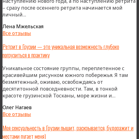
наступлению нового года, а по наступлению ретрита
– сразу после осеннего ретрита начинается мой
«Для
личный…
меня
Лена Мжельская
ретрит
Все отзывы
–
центральное
Ретрит в Грузии — это уникальная возможность глубоко
событие
погрузиться в практику
года»
Уникальное состояние группы, переплетенное с
красивейшим рисунком южного побережья. Я там
безмятежный, оживаю, освобождаясь от
десятитонной повседневности. Там, в тонкой
«Ретрит
красоте грузинской Тосканы, море жизни и…
в
Олег Нагаев
Грузии
Все отзывы
—
это
Моя сексуальность в Грузии пышит, раскрывается, будоражит и
уникальн
местами пугает меня)
возможн