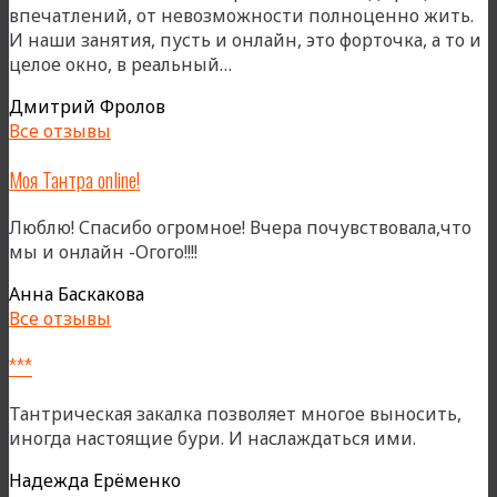
впечатлений, от невозможности полноценно жить.
И наши занятия, пусть и онлайн, это форточка, а то и
«Когда
целое окно, в реальный…
не
Дмитрий Фролов
в
Все отзывы
зале»
Моя Тантра online!
Люблю! Спасибо огромное! Вчера почувствовала,что
мы и онлайн -Огого!!!!
Анна Баскакова
Все отзывы
***
Тантрическая закалка позволяет многое выносить,
иногда настоящие бури. И наслаждаться ими.
Надежда Ерёменко