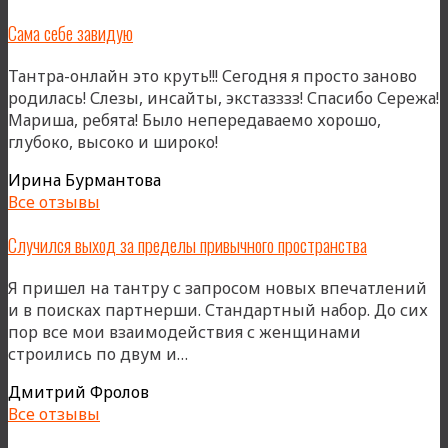
Сама себе завидую
Тантра-онлайн это круть!!! Сегодня я просто заново
родилась! Слезы, инсайты, экстазззз! Спасибо Сережа!
Мариша, ребята! Было непередаваемо хорошо,
глубоко, высоко и широко!
Ирина Бурмантова
Все отзывы
Случился выход за пределы привычного пространства
Я пришел на тантру с запросом новых впечатлений
и в поисках партнерши. Стандартный набор. До сих
пор все мои взаимодействия с женщинами
«Случился
строились по двум и…
выход
Дмитрий Фролов
за
Все отзывы
пределы
привычного