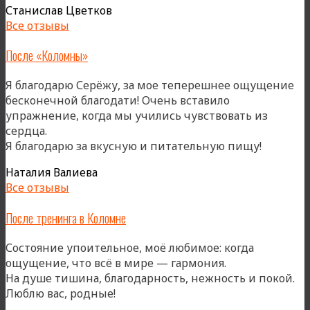
Станислав Цветков
на
Все отзывы
Огоньке»
После «Коломны»
Я благодарю Серёжу, за мое теперешнее ощущение
бесконечной благодати! Очень вставило
упражнение, когда мы учились чувствовать из
сердца.
«После
Я благодарю за вкусную и питательную пищу!
«Коломн
Наталия Валиева
Все отзывы
После тренинга в Коломне
Состояние упоительное, моё любимое: когда
ощущение, что всё в мире — гармония.
На душе тишина, благодарность, нежность и покой.
Люблю вас, родные!