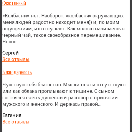
Счастливый
пространства»
«Колбасни» нет. Наоборот, «колбасня» окружающих
меня людей радостно находит меня)) и, по моим
ощущениям, их отпускает. Как молоко наливаешь в
черный чай, такое своеобразное перемешивание.
«Счастливый»
Новое…
Сергей
Все отзывы
Благодарность
Чувствую себя благостно. Мысли почти отсутствуют
или как облака проплывают в тишине. С сыном
состоялся очень душевный разговор о принятии
«Благодарно
мужского и женского. И держась правой…
Евгения
Все отзывы