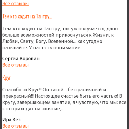
Все отзывы
Тем кто ходит на Тантру…
Тем кто ходит на Тантру, так уж получается, дано
больше возможностей прикоснуться к Жизни, к
Любви, Свету, Богу, Вселенной… как угодно
«Тем
называйте. У нас есть понимание…
кто
Сергей Коровин
ходит
Все отзывы
на
Тантру…»
Круг
Спасибо за Круг!!! Он такой… безграничный и
прекрасный!!! Настоящее счастье быть его частью! В
кругу, завершающем занятие, я чувствую, что мы: все
«Круг»
кто приходят на занятие,…
Ира Кез
Все отзывы