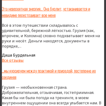
это
Эта невероятная энергия… Она бурлит, устаканивается и
всегда
невидимо перестраивает всю меня
и
легкость
Всё в этом путешествии складывалось с
и
удивительной, бережной лёгкостью. Грузия (как,
глубина
впрочем, и Коломна) словно подхватывает меня на
руки и несёт. Деньги находятся, документы в
«Эта
порядке,…
невероятная
Даша Бурдельная
энергия…
Все отзывы
Она
бурлит,
…мы курсируем между практикой и природой, постепенно их
устаканивается
соединяя
и
невидимо
Грузия — необыкновенная страна.
перестраивает
Доброжелательная, отзывчивая, гостеприимная.
всю
Какая бы ни была погода на тренинге, в моем
меня»
внутреннем ощущении она всегда улыбается нам. В