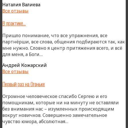
Наталия Валиева
Все отзывы
В практике…
Пришло понимание, что все упражнения, все
партнёрши, все слова, общения подбираются так, как
мне нужно. Словно я центр притяжения всего, и всё
«В
для меня, а Боги…
практике…»
Андрей Кожарский
Все отзывы
Первый раз на Огоньке
Огромное человеческое спасибо Сергею и его
помощникам, которые ни на минуту не оставляли
без внимания нас – изумленных происходящим
вокруг новичков. Совершенно замечательное
«Первый
чувство юмора, абсолютная…
раз