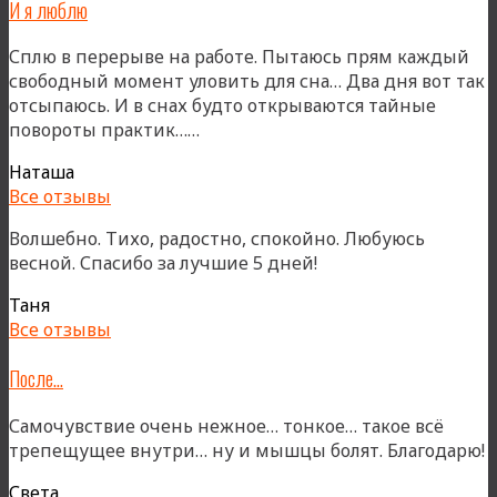
И я люблю
Сплю в перерыве на работе. Пытаюсь прям каждый
свободный момент уловить для сна… Два дня вот так
отсыпаюсь. И в снах будто открываются тайные
«И
повороты практик……
я
Наташа
люблю»
Все отзывы
Волшебно. Тихо, радостно, спокойно. Любуюсь
весной. Спасибо за лучшие 5 дней!
Таня
Все отзывы
После…
Самочувствие очень нежное… тонкое… такое всё
трепещущее внутри… ну и мышцы болят. Благодарю!
Света