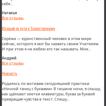
«Смакуя
себя…
каждое
Наталья
движение»
Все отзывы
Идущий по пути к Божественному
Серёжа — единственный человек в этом мире
сейчас, которого я мог бы назвать своим Учителем.
«Идущ
И при этом я не люблю его так называть. Мне…
по
Андрей
пути
Все отзывы
к
Божест
Нежность
Родилось по мотивам сегодняшней практики
«Ночной танец с буквами» В тишине ночи, я слышу,
как щёлкают клетки клавиатуры, буква за буквой
«Нежность»
превращая чувства в текст. Спешу…