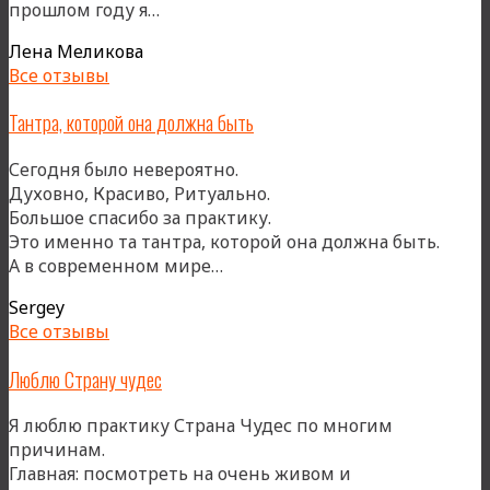
«…
прошлом году я…
мы
Лена Меликова
курсируем
Все отзывы
между
практикой
Тантра, которой она должна быть
и
природой,
Сегодня было невероятно.
постепенно
Духовно, Красиво, Ритуально.
их
Большое спасибо за практику.
соединяя»
Это именно та тантра, которой она должна быть.
«Тантра,
А в современном мире…
которой
Sergey
она
Все отзывы
должна
быть»
Люблю Страну чудес
Я люблю практику Страна Чудес по многим
причинам.
Главная: посмотреть на очень живом и