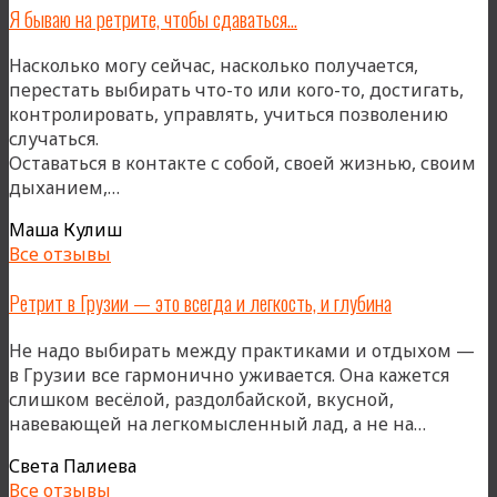
Я бываю на ретрите, чтобы сдаваться…
пути
в
Насколько могу сейчас, насколько получается,
тантре
перестать выбирать что-то или кого-то, достигать,
и
контролировать, управлять, учиться позволению
сердце
случаться.
моего
Оставаться в контакте с собой, своей жизнью, своим
ежегодного
«Я
дыханием,…
ритма»
бываю
Маша Кулиш
на
Все отзывы
ретрите,
чтобы
Ретрит в Грузии — это всегда и легкость, и глубина
сдаваться…»
Не надо выбирать между практиками и отдыхом —
в Грузии все гармонично уживается. Она кажется
слишком весёлой, раздолбайской, вкусной,
«Ретри
навевающей на легкомысленный лад, а не на…
в
Света Палиева
Грузии
Все отзывы
—