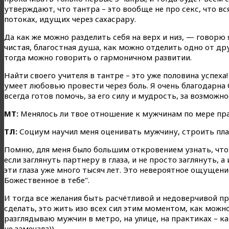
утверждают, что тантра – это вообще не про секс, что вс
потоках, идущих через сахасрару.
Да как же можно разделить себя на верх и низ, — говорю 
чистая, благостная душа, как можно отделить одно от др
тогда можно говорить о гармоничном развитии.
Найти своего учителя в тантре – это уже половина успех
умеет любовью провести через боль. Я очень благодарна С
всегда готов помочь, за его силу и мудрость, за возможно
МТ:
Менялось ли твое отношение к мужчинам по мере пра
ТЛ:
Социум научил меня оценивать мужчину, строить планы
Помню, для меня было большим откровением узнать, что 
если заглянуть партнеру в глаза, и не просто заглянуть, 
эти глаза уже много тысяч лет. Это невероятное ощущен
Божественное в тебе".
И тогда все желания быть расчётливой и недоверчивой пр
сделать, это жить изо всех сил этим моментом, как можно
разглядываю мужчин в метро, на улице, на практиках – к
не замечала))