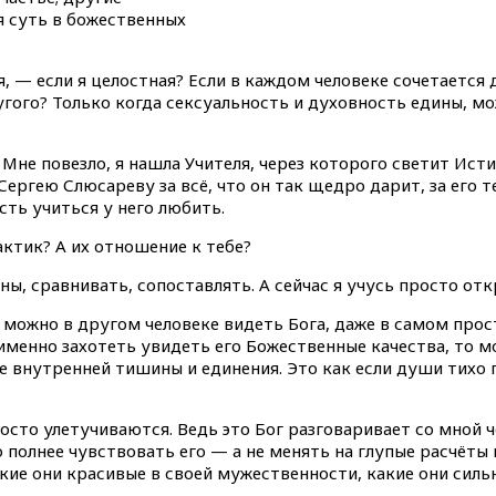
я суть в божественных
я, — если я целостная? Если в каждом человеке сочетается 
угого? Только когда сексуальность и духовность едины, мо
а! Мне повезло, я нашла Учителя, через которого светит И
ергею Слюсареву за всё, что он так щедро дарит, за его те
сть учиться у него любить.
ктик? А их отношение к тебе?
, сравнивать, сопоставлять. А сейчас я учусь просто отк
можно в другом человеке видеть Бога, даже в самом прос
а именно захотеть увидеть его Божественные качества, то м
ие внутренней тишины и единения. Это как если души тихо
осто улетучиваются. Ведь это Бог разговаривает со мной ч
 полнее чувствовать его — а не менять на глупые расчёты 
акие они красивые в своей мужественности, какие они сил