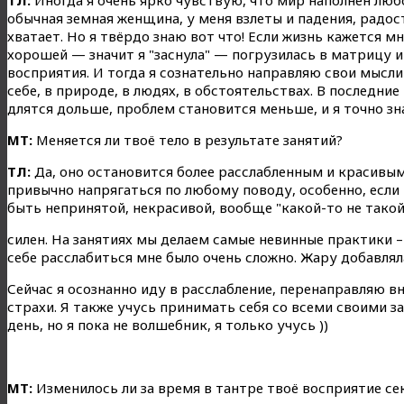
обычная земная женщина, у меня взлеты и падения, радост
хватает. Но я твёрдо знаю вот что! Если жизнь кажется м
хорошей — значит я "заснула" — погрузилась в матрицу 
восприятия. И тогда я сознательно направляю свои мысли
себе, в природе, в людях, в обстоятельствах. В последни
длятся дольше, проблем становится меньше, и я точно зна
МТ:
Меняется ли твоё тело в результате занятий?
ТЛ:
Да, оно остановится более расслабленным и красивым
привычно напрягаться по любому поводу, особенно, если
быть непринятой, некрасивой, вообще "какой-то не такой
силен. На занятиях мы делаем самые невинные практики –
себе расслабиться мне было очень сложно. Жару добавлял
Сейчас я осознанно иду в расслабление, перенаправляю 
страхи. Я также учусь принимать себя со всеми своими з
день, но я пока не волшебник, я только учусь ))
МТ:
Изменилось ли за время в тантре твоё восприятие сек