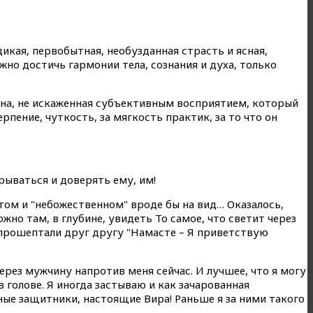
дикая, первобытная, необузданная страсть и ясная,
жно достичь гармонии тела, сознания и духа, только
стина, не искаженная субъективным восприятием, который
рпение, чуткость, за мягкость практик, за то что он
рываться и доверять ему, им!
том и "небожественном" вроде бы на вид… Оказалось,
ожно там, в глубине, увидеть То самое, что светит через
 прошептали друг другу "Намасте – Я приветствую
ерез мужчину напротив меня сейчас. И лучшее, что я могу
в голове. Я иногда застываю и как зачарованная
ьные защитники, настоящие Вира! Раньше я за ними такого