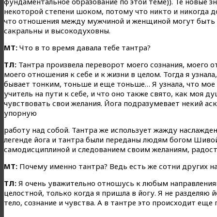
фундаментальное образование по этой теме)). Те новые зн
некоторой степени шоком, потому что никто и никогда до
что отношения между мужчиной и женщиной могут быть 
сакральны и высокодуховны.
МТ:
Что в то время давала тебе тантра?
ТЛ:
Тантра произвела переворот моего сознания, моего 
моего отношения к себе и к жизни в целом. Тогда я узнал
бывает тонким, тоньше и еще тоньше… Я узнала, что мое
учитель на пути к себе, и что оно также свято, как моя ду
чувствовать свои желания. Йога подразумевает некий аск
упорную
работу над собой. Тантра же использует жажду наслажден
легенде йога и тантра были переданы людям богом Шиво
самодисциплиной и следованием своим желаниям, радост
МТ:
Почему именно тантра? Ведь есть же сотни других на
ТЛ:
Я очень уважительно отношусь к любым направлениям
целостной, только когда я пришла в йогу. Я не разделяю 
тело, сознание и чувства. А в тантре это происходит ещ