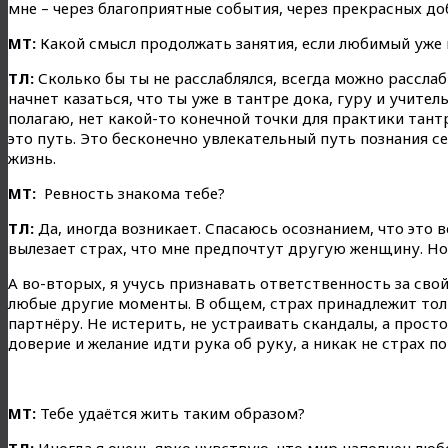
мне – через благоприятные события, через прекрасных д
МТ:
Какой смысл продолжать занятия, если любимый уже 
ТЛ:
Сколько бы ты не расслаблялся, всегда можно расслаб
начнет казаться, что ты уже в тантре дока, гуру и учитель
полагаю, нет какой-то конечной точки для практики тантр
это путь. Это бесконечно увлекательный путь познания себ
жизнь.
МТ:
Ревность знакома тебе?
ТЛ:
Да, иногда возникает. Спасаюсь осознанием, что это в
вылезает страх, что мне предпочтут другую женщину. Но 
А во-вторых, я учусь признавать ответственность за свой
любые другие моменты. В общем, страх принадлежит тольк
партнёру. Не истерить, не устраивать скандалы, а прост
доверие и желание идти рука об руку, а никак не страх по
МТ:
Тебе удаётся жить таким образом?
ТЛ:
Иногда я очень ярко чувствую, что мир наполнен люб