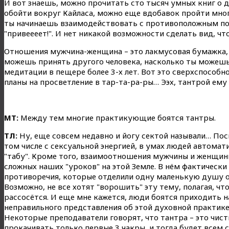
И вот знаешь, можно прочитать сто тысяч умных книг о д
обойти вокруг Кайласа, можно еще вдобавок пройти мног
ты начинаешь взаимодействовать с противоположным по
"привеееет!". И нет никакой возможности сделать вид, что
Отношения мужчина-женщина – это лакмусовая бумажка, к
можешь принять другого человека, насколько ты можешь б
медитации в пещере более 3-х лет. Вот это сверхспособно
планы на просветление в тар-та-ра-ры… Ээх, тантрой ему
МТ:
Между тем многие практикующие боятся тантры.
ТЛ:
Ну, еще совсем недавно и йогу сектой называли… Пос
том числе с сексуальной энергией, в умах людей автомат
"табу". Кроме того, взаимоотношения мужчины и женщины
сложных наших "уроков" на этой Земле. В нём фактическ
противоречия, которые отделили одну маленькую душу о
Возможно, не все хотят "ворошить" эту тему, полагая, чт
рассосётся. И еще мне кажется, люди боятся приходить на
неправильного представления об этой духовной практике
Некоторые преподаватели говорят, что тантра – это чист
прокачивать только первые 3 чакры, и тогда будет всем с