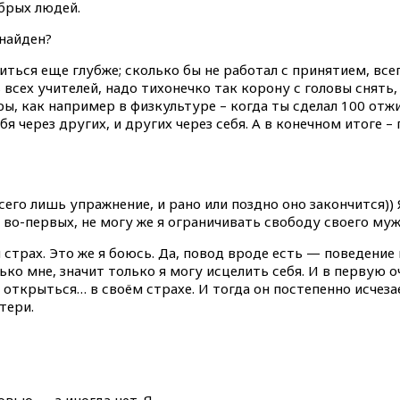
обрых людей.
найден?
иться еще глубже; сколько бы не работал с принятием, всег
 всех учителей, надо тихонечко так корону с головы снять, 
ы, как например в физкультуре – когда ты сделал 100 отжи
я через других, и других через себя. А в конечном итоге –
сего лишь упражнение, и рано или поздно оно закончится))
во-первых, не могу же я ограничивать свободу своего мужч
 страх. Это же я боюсь. Да, повод вроде есть — поведение
о мне, значит только я могу исцелить себя. И в первую о
о открыться… в своём страхе. И тогда он постепенно исче
тери.
овью — а иногда нет. Я