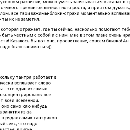
уховном развитии, можно уметь завязываться в асанах в тр
о-много тренингов личностного роста, и при этом думать,
лом, все твои зажимы-блоки-страхи моментально всплыва
 ты их не заметил.
оторая отражает, где ты сейчас, насколько помогают тебе
ыть честным с собой и с ним. Мне в этом плане очень нра
сти! Казалось бы вот оно, просветление, совсем близко! Ан
 надо было заниматься))
кольку тантра работает в
ически всплывает слово
 – это один из самых
и сконцентрированы все
т всей Вселенной.
о оно само как-нибудь
 занятия из-за
 в рядах самих тантриков.
ый секс, что надо
частье; другие