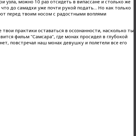
и узла, можно 10 раз отсидеть в випассане и столько же
 что до самадхи уже почти рукой подать… Но как только
ют перед твоим носом с радостными воплями
 твои практики оставаться в осознанности, насколько ты
вится фильм "Самсара", где монах просидел в глубокой
 нет, повстречал наш монах девушку и полетели все его