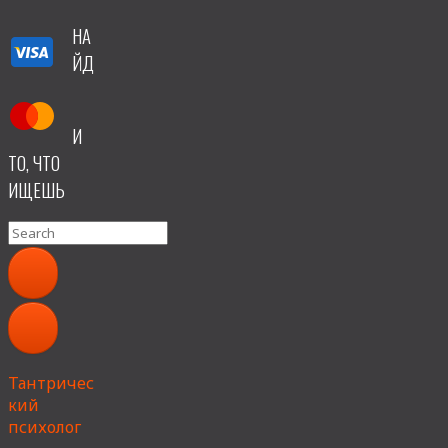
НА
ЙД
И
ТО, ЧТО
ИЩЕШЬ
Search
for:
Тантричес
кий
психолог