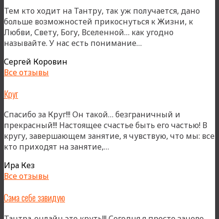
Тем кто ходит на Тантру, так уж получается, дано
больше возможностей прикоснуться к Жизни, к
Любви, Свету, Богу, Вселенной… как угодно
«Тем
называйте. У нас есть понимание…
кто
Сергей Коровин
ходит
Все отзывы
на
Тантру…»
Круг
Спасибо за Круг!!! Он такой… безграничный и
прекрасный!!! Настоящее счастье быть его частью! В
кругу, завершающем занятие, я чувствую, что мы: все
«Круг»
кто приходят на занятие,…
Ира Кез
Все отзывы
Сама себе завидую
Тантра-онлайн это круть!!! Сегодня я просто заново