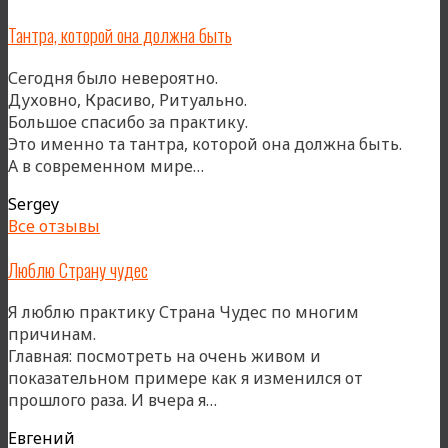
практикой
Тантра, которой она должна быть
и
природой,
Сегодня было невероятно.
постепенно
Духовно, Красиво, Ритуально.
их
Большое спасибо за практику.
соединяя»
Это именно та тантра, которой она должна быть.
«Тантра,
А в современном мире…
которой
Sergey
она
Все отзывы
должна
быть»
Люблю Страну чудес
Я люблю практику Страна Чудес по многим
причинам.
Главная: посмотреть на очень живом и
показательном примере как я изменился от
«Люблю
прошлого раза. И вчера я…
Страну
Евгений
чудес»