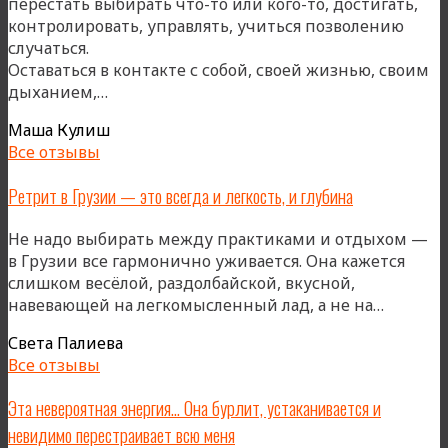
перестать выбирать что-то или кого-то, достигать,
и
контролировать, управлять, учиться позволению
сердце
случаться.
моего
Оставаться в контакте с собой, своей жизнью, своим
ежегодного
«Я
дыханием,…
ритма»
бываю
Маша Кулиш
на
Все отзывы
ретрите,
чтобы
Ретрит в Грузии — это всегда и легкость, и глубина
сдаваться…»
Не надо выбирать между практиками и отдыхом —
в Грузии все гармонично уживается. Она кажется
слишком весёлой, раздолбайской, вкусной,
«Ретри
навевающей на легкомысленный лад, а не на…
в
Света Палиева
Грузии
Все отзывы
—
это
Эта невероятная энергия… Она бурлит, устаканивается и
всегда
невидимо перестраивает всю меня
и