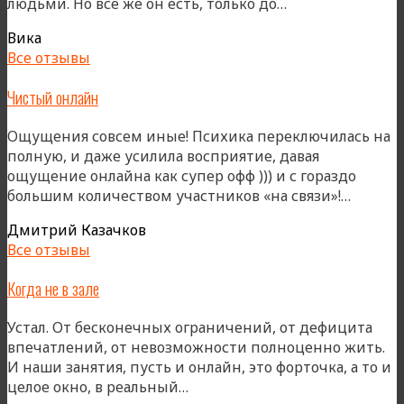
«Контакт
людьми. Но все же он есть, только до…
есть!»
Вика
Все отзывы
Чистый онлайн
Ощущения совсем иные! Психика переключилась на
полную, и даже усилила восприятие, давая
ощущение онлайна как супер офф ))) и с гораздо
«Чист
большим количеством участников «на связи»!…
онлайн
Дмитрий Казачков
Все отзывы
Когда не в зале
Устал. От бесконечных ограничений, от дефицита
впечатлений, от невозможности полноценно жить.
И наши занятия, пусть и онлайн, это форточка, а то и
«Когда
целое окно, в реальный…