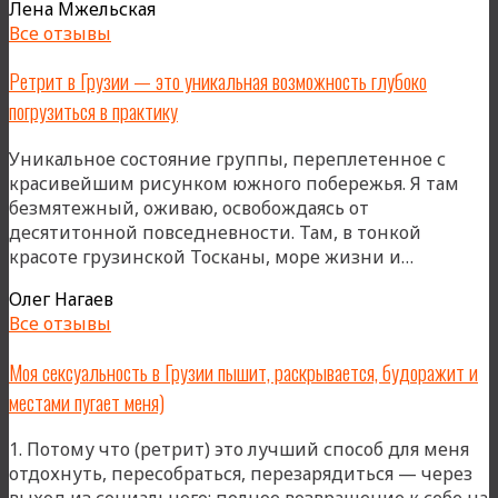
Лена Мжельская
ретрит
Все отзывы
–
центральное
Ретрит в Грузии — это уникальная возможность глубоко
событие
погрузиться в практику
года»
Уникальное состояние группы, переплетенное с
красивейшим рисунком южного побережья. Я там
безмятежный, оживаю, освобождаясь от
десятитонной повседневности. Там, в тонкой
«Ретрит
красоте грузинской Тосканы, море жизни и…
в
Олег Нагаев
Грузии
Все отзывы
—
это
Моя сексуальность в Грузии пышит, раскрывается, будоражит и
уникальн
местами пугает меня)
возможн
глубоко
1. Потому что (ретрит) это лучший способ для меня
погрузит
отдохнуть, пересобраться, перезарядиться — через
в