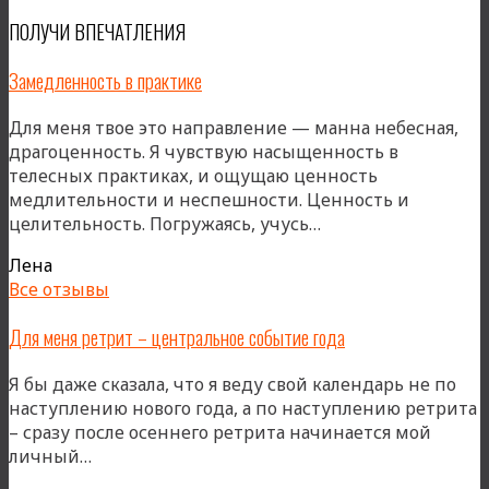
ПОЛУЧИ ВПЕЧАТЛЕНИЯ
Замедленность в практике
Для меня твое это направление — манна небесная,
драгоценность. Я чувствую насыщенность в
телесных практиках, и ощущаю ценность
медлительности и неспешности. Ценность и
«Замедленность
целительность. Погружаясь, учусь…
в
Лена
практике»
Все отзывы
Для меня ретрит – центральное событие года
Я бы даже сказала, что я веду свой календарь не по
наступлению нового года, а по наступлению ретрита
– сразу после осеннего ретрита начинается мой
«Для
личный…
меня