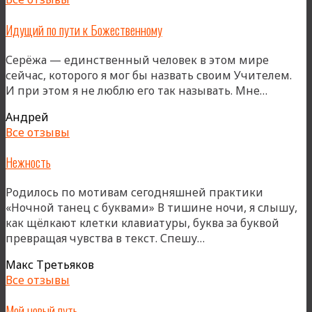
Идущий по пути к Божественному
Серёжа — единственный человек в этом мире
сейчас, которого я мог бы назвать своим Учителем.
«Идущ
И при этом я не люблю его так называть. Мне…
по
Андрей
пути
Все отзывы
к
Божест
Нежность
Родилось по мотивам сегодняшней практики
«Ночной танец с буквами» В тишине ночи, я слышу,
как щёлкают клетки клавиатуры, буква за буквой
«Нежность»
превращая чувства в текст. Спешу…
Макс Третьяков
Все отзывы
Мой новый путь