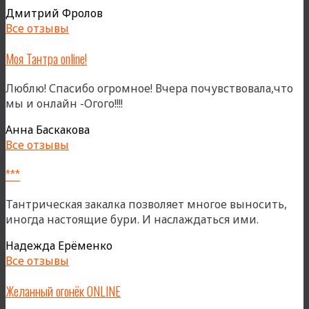
не
Дмитрий Фролов
в
Все отзывы
зале»
Моя Тантра online!
Люблю! Спасибо огромное! Вчера почувствовала,что
мы и онлайн -Огого!!!!
Анна Баскакова
Все отзывы
***
Тантрическая закалка позволяет многое выносить,
иногда настоящие бури. И наслаждаться ими.
Надежда Ерёменко
Все отзывы
Желанный огонёк ONLINE