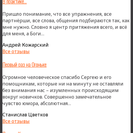
В практике…
Пришло понимание, что все упражнения, все
партнёрши, все слова, общения подбираются так, как
мне нужно. Словно я центр притяжения всего, и всё
«В
для меня, а Боги…
практике…»
Андрей Кожарский
Все отзывы
Первый раз на Огоньке
Огромное человеческое спасибо Сергею и его
помощникам, которые ни на минуту не оставляли
без внимания нас – изумленных происходящим
вокруг новичков. Совершенно замечательное
«Первый
чувство юмора, абсолютная…
раз
Станислав Цветков
на
Все отзывы
Огоньке»