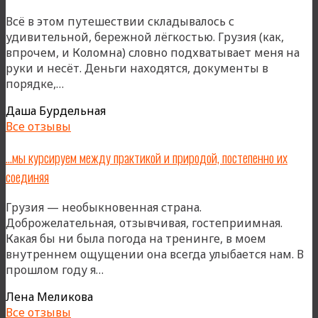
легкость
Всё в этом путешествии складывалось с
и
удивительной, бережной лёгкостью. Грузия (как,
глубина
впрочем, и Коломна) словно подхватывает меня на
руки и несёт. Деньги находятся, документы в
«Эта
порядке,…
невероятная
Даша Бурдельная
энергия…
Все отзывы
Она
бурлит,
…мы курсируем между практикой и природой, постепенно их
устаканивается
соединяя
и
невидимо
Грузия — необыкновенная страна.
перестраивает
Доброжелательная, отзывчивая, гостеприимная.
всю
Какая бы ни была погода на тренинге, в моем
меня»
внутреннем ощущении она всегда улыбается нам. В
«…
прошлом году я…
мы
Лена Меликова
курсируем
Все отзывы
между