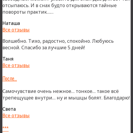
отсыпаюсь. И в снах будто открываются тайные
«И
повороты практик……
я
Наташа
люблю»
Все отзывы
Волшебно. Тихо, радостно, спокойно. Любуюсь
весной. Спасибо за лучшие 5 дней!
Таня
Все отзывы
После…
Самочувствие очень нежное… тонкое… такое всё
трепещущее внутри… ну и мышцы болят. Благодарю!
Света
Все отзывы
***