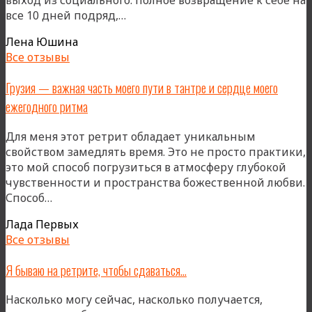
выход из социального: полное возвращение к себе на
практику
«Моя
все 10 дней подряд,…
сексуальность
Лена Юшина
в
Все отзывы
Грузии
пышит,
Грузия — важная часть моего пути в тантре и сердце моего
раскрывается,
ежегодного ритма
будоражит
и
Для меня этот ретрит обладает уникальным
местами
свойством замедлять время. Это не просто практики,
пугает
это мой способ погрузиться в атмосферу глубокой
меня)»
чувственности и пространства божественной любви.
«Грузия
Способ…
—
Лада Первых
важная
Все отзывы
часть
моего
Я бываю на ретрите, чтобы сдаваться…
пути
в
Насколько могу сейчас, насколько получается,
тантре