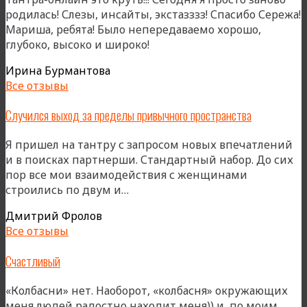
родилась! Слезы, инсайты, экстазззз! Спасибо Сережа!
Мариша, ребята! Было непередаваемо хорошо,
глубоко, высоко и широко!
Ирина Бурмантова
Все отзывы
Случился выход за пределы привычного пространства
Я пришел на тантру с запросом новых впечатлений
и в поисках партнерши. Стандартный набор. До сих
пор все мои взаимодействия с женщинами
«Случился
строились по двум и…
выход
Дмитрий Фролов
за
Все отзывы
пределы
привычного
Счастливый
пространства»
«Колбасни» нет. Наоборот, «колбасня» окружающих
меня людей радостно находит меня)) и, по моим