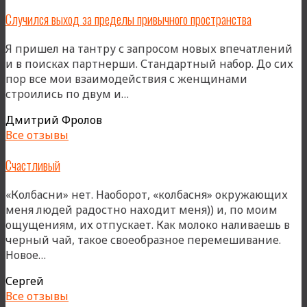
Случился выход за пределы привычного пространства
Я пришел на тантру с запросом новых впечатлений
и в поисках партнерши. Стандартный набор. До сих
пор все мои взаимодействия с женщинами
«Случился
строились по двум и…
выход
Дмитрий Фролов
за
Все отзывы
пределы
привычного
Счастливый
пространства»
«Колбасни» нет. Наоборот, «колбасня» окружающих
меня людей радостно находит меня)) и, по моим
ощущениям, их отпускает. Как молоко наливаешь в
черный чай, такое своеобразное перемешивание.
«Счастливый»
Новое…
Сергей
Все отзывы