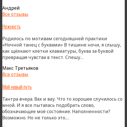
по
Андрей
пути
Все отзывы
к
Божест
Нежность
Родилось по мотивам сегодняшней практики
«Ночной танец с буквами» В тишине ночи, я слышу,
как щёлкают клетки клавиатуры, буква за буквой
«Нежность»
превращая чувства в текст. Спешу…
Макс Третьяков
Все отзывы
Мой новый путь
Тантра вчера. Вах и вау. Что то хорошее случилось со
мной. И я все пыталась подобрать слово,
обозначающее моё состояние. Наполненности?
«Мой
Возможно. Но не только это.…
новый