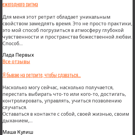
ежегодного ритма
будоражит
и
Для меня этот ретрит обладает уникальным
местами
свойством замедлять время. Это не просто практики,
пугает
это мой способ погрузиться в атмосферу глубокой
меня)»
чувственности и пространства божественной любви.
«Грузия
Способ…
—
Лада Первых
важная
Все отзывы
часть
моего
Я бываю на ретрите, чтобы сдаваться…
пути
в
Насколько могу сейчас, насколько получается,
тантре
перестать выбирать что-то или кого-то, достигать,
и
контролировать, управлять, учиться позволению
сердце
случаться.
моего
Оставаться в контакте с собой, своей жизнью, своим
ежегодного
«Я
дыханием,…
ритма»
бываю
Маша Кулиш
на