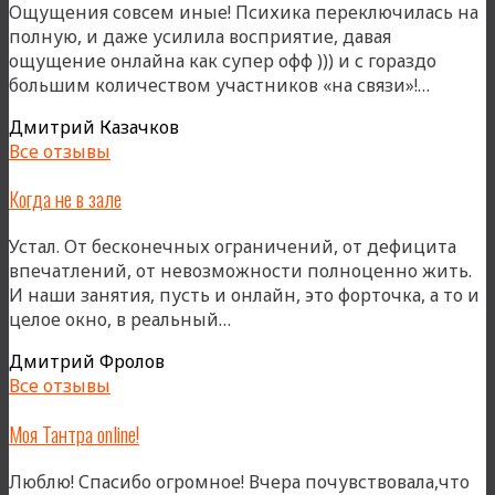
Ощущения совсем иные! Психика переключилась на
полную, и даже усилила восприятие, давая
ощущение онлайна как супер офф ))) и с гораздо
«Чист
большим количеством участников «на связи»!…
онлайн
Дмитрий Казачков
Все отзывы
Когда не в зале
Устал. От бесконечных ограничений, от дефицита
впечатлений, от невозможности полноценно жить.
И наши занятия, пусть и онлайн, это форточка, а то и
«Когда
целое окно, в реальный…
не
Дмитрий Фролов
в
Все отзывы
зале»
Моя Тантра online!
Люблю! Спасибо огромное! Вчера почувствовала,что