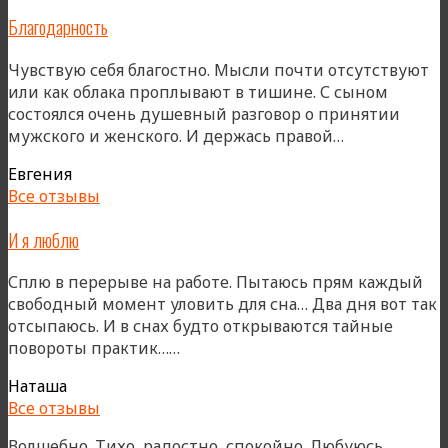
Благодарность
Чувствую себя благостно. Мысли почти отсутствуют
или как облака проплывают в тишине. С сыном
состоялся очень душевный разговор о принятии
«Благодарно
мужского и женского. И держась правой…
Евгения
Все отзывы
И я люблю
Сплю в перерыве на работе. Пытаюсь прям каждый
свободный момент уловить для сна… Два дня вот так
отсыпаюсь. И в снах будто открываются тайные
«И
повороты практик……
я
Наташа
люблю»
Все отзывы
Волшебно. Тихо, радостно, спокойно. Любуюсь