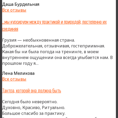
Даша Бурдельная
энергия…
Все отзывы
Она
бурлит,
…мы курсируем между практикой и природой, постепенно их
устаканивается
соединяя
и
невидимо
Грузия — необыкновенная страна.
перестраивает
Доброжелательная, отзывчивая, гостеприимная.
всю
Какая бы ни была погода на тренинге, в моем
меня»
внутреннем ощущении она всегда улыбается нам. В
«…
прошлом году я…
мы
Лена Меликова
курсируем
Все отзывы
между
практикой
Тантра, которой она должна быть
и
природой,
Сегодня было невероятно.
постепенно
Духовно, Красиво, Ритуально.
их
Большое спасибо за практику.
соединяя»