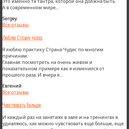
Это именно та тантра, которой она должна быть.
«Тантра,
А в современном мире…
которой
Sergey
она
Все отзывы
должна
быть»
Люблю Страну чудес
Я люблю практику Страна Чудес по многим
причинам.
Главная: посмотреть на очень живом и
показательном примере как я изменился от
«Люблю
прошлого раза. И вчера я…
Страну
Евгений
чудес»
Все отзывы
Чувствовать больше
И каждый раз на занятиях в зале и на тренингах я
удивляюсь, как можно чувствовать ещё больше, ещё