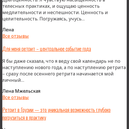
телесных практиках, и ощущаю ценность
медлительности и неспешности. Ценность и
«Замедленность
целительность. Погружаясь, учусь…
в
Лена
практике»
Все отзывы
Для меня ретрит – центральное событие года
Я бы даже сказала, что я веду свой календарь не по
наступлению нового года, а по наступлению ретрита
– сразу после осеннего ретрита начинается мой
«Для
личный…
меня
Лена Мжельская
ретрит
Все отзывы
–
центральное
Ретрит в Грузии — это уникальная возможность глубоко
событие
погрузиться в практику
года»