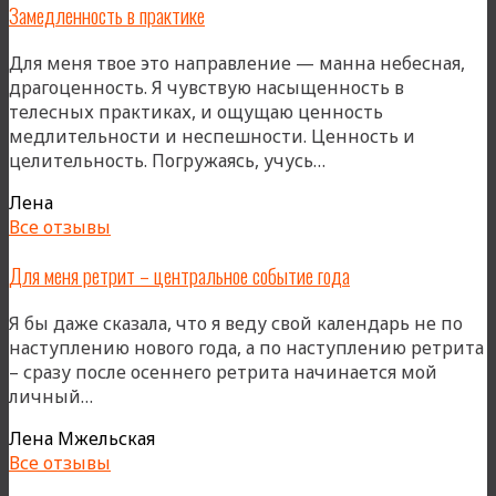
Замедленность в практике
Для меня твое это направление — манна небесная,
драгоценность. Я чувствую насыщенность в
телесных практиках, и ощущаю ценность
медлительности и неспешности. Ценность и
«Замедленность
целительность. Погружаясь, учусь…
в
Лена
практике»
Все отзывы
Для меня ретрит – центральное событие года
Я бы даже сказала, что я веду свой календарь не по
наступлению нового года, а по наступлению ретрита
– сразу после осеннего ретрита начинается мой
«Для
личный…
меня
Лена Мжельская
ретрит
Все отзывы
–
центральное