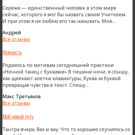
Серёжа — единственный человек в этом мире
сейчас, которого я мог бы назвать своим Учителем.
«Идущ
И при этом я не люблю его так называть. Мне…
по
Андрей
пути
Все отзывы
к
Божест
Нежность
Родилось по мотивам сегодняшней практики
«Ночной танец с буквами» В тишине ночи, я слышу,
как щёлкают клетки клавиатуры, буква за буквой
«Нежность»
превращая чувства в текст. Спешу…
Макс Третьяков
Все отзывы
Мой новый путь
Тантра вчера. Вах и вау. Что то хорошее случилось со