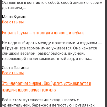
Оставаться в контакте с собой, своей жизнью, своим
ежегодного
«Я
дыханием,…
ритма»
бываю
Маша Кулиш
на
Все отзывы
ретрите,
чтобы
Ретрит в Грузии — это всегда и легкость, и глубина
сдаваться…»
Не надо выбирать между практиками и отдыхом —
в Грузии все гармонично уживается. Она кажется
слишком весёлой, раздолбайской, вкусной,
«Ретри
навевающей на легкомысленный лад, а не на…
в
Света Палиева
Грузии
Все отзывы
—
это
Эта невероятная энергия… Она бурлит, устаканивается и
всегда
невидимо перестраивает всю меня
и
легкость
Всё в этом путешествии складывалось с
и
удивительной, бережной лёгкостью. Грузия (как,
глубина