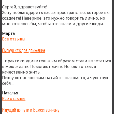
Сергей, здравствуйте!
Хочу поблагодарить вас за пространство, которое вы
создаёте! Наверное, это нужно говорить лично, но
«Так
мне хотелось бы, чтобы это знали и другие люди.
чис
Марта
пото
Все отзывы
Смакуя каждое движение
…практики удивительным образом стали вплетаться
в мою жизнь. Помогают жить. Не как-то там, а
качественно жить.
Пишу вот человекам на сайте знакомств, а чувствую
«Смакуя
себя…
каждое
Наталья
движение»
Все отзывы
Идущий по пути к Божественному