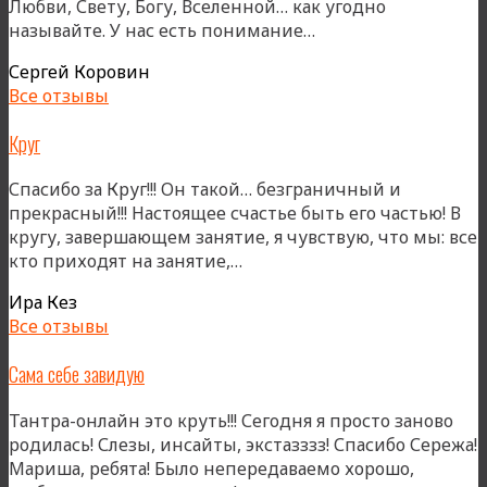
Любви, Свету, Богу, Вселенной… как угодно
«Тем
называйте. У нас есть понимание…
кто
Сергей Коровин
ходит
Все отзывы
на
Тантру…»
Круг
Спасибо за Круг!!! Он такой… безграничный и
прекрасный!!! Настоящее счастье быть его частью! В
кругу, завершающем занятие, я чувствую, что мы: все
«Круг»
кто приходят на занятие,…
Ира Кез
Все отзывы
Сама себе завидую
Тантра-онлайн это круть!!! Сегодня я просто заново
родилась! Слезы, инсайты, экстазззз! Спасибо Сережа!
Мариша, ребята! Было непередаваемо хорошо,