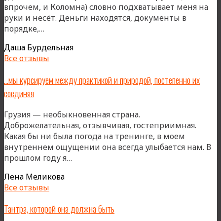
впрочем, и Коломна) словно подхватывает меня на
руки и несёт. Деньги находятся, документы в
«Эта
порядке,…
невероятная
Даша Бурдельная
энергия…
Все отзывы
Она
бурлит,
…мы курсируем между практикой и природой, постепенно их
устаканивается
соединяя
и
невидимо
Грузия — необыкновенная страна.
перестраивает
Доброжелательная, отзывчивая, гостеприимная.
всю
Какая бы ни была погода на тренинге, в моем
меня»
внутреннем ощущении она всегда улыбается нам. В
«…
прошлом году я…
мы
Лена Меликова
курсируем
Все отзывы
между
практикой
Тантра, которой она должна быть
и