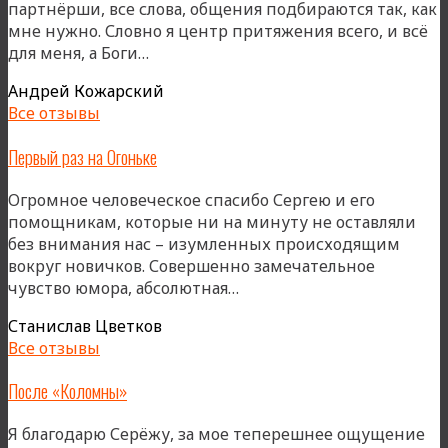
партнёрши, все слова, общения подбираются так, как
мне нужно. Словно я центр притяжения всего, и всё
«В
для меня, а Боги…
практике…»
Андрей Кожарский
Все отзывы
Первый раз на Огоньке
Огромное человеческое спасибо Сергею и его
помощникам, которые ни на минуту не оставляли
без внимания нас – изумленных происходящим
вокруг новичков. Совершенно замечательное
«Первый
чувство юмора, абсолютная…
раз
Станислав Цветков
на
Все отзывы
Огоньке»
После «Коломны»
Я благодарю Серёжу, за мое теперешнее ощущение