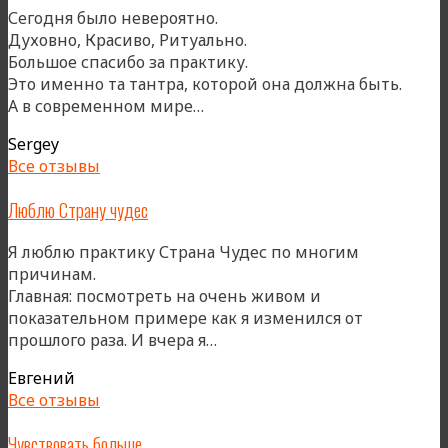
природой,
Сегодня было невероятно.
постепенно
Духовно, Красиво, Ритуально.
их
Большое спасибо за практику.
соединяя»
Это именно та тантра, которой она должна быть.
«Тантра,
А в современном мире…
которой
Sergey
она
Все отзывы
должна
быть»
Люблю Страну чудес
Я люблю практику Страна Чудес по многим
причинам.
Главная: посмотреть на очень живом и
показательном примере как я изменился от
«Люблю
прошлого раза. И вчера я…
Страну
Евгений
чудес»
Все отзывы
Чувствовать больше