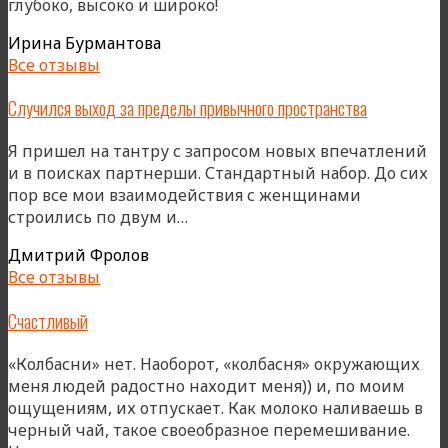
глубоко, высоко и широко!
Ирина Бурмантова
Все отзывы
Случился выход за пределы привычного пространства
Я пришел на тантру с запросом новых впечатлений
и в поисках партнерши. Стандартный набор. До сих
пор все мои взаимодействия с женщинами
«Случился
строились по двум и…
выход
Дмитрий Фролов
за
Все отзывы
пределы
привычного
Счастливый
пространства»
«Колбасни» нет. Наоборот, «колбасня» окружающих
меня людей радостно находит меня)) и, по моим
ощущениям, их отпускает. Как молоко наливаешь в
черный чай, такое своеобразное перемешивание.