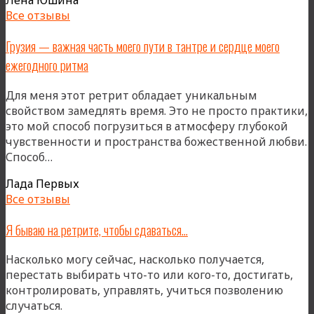
Лена Юшина
в
Все отзывы
Грузии
пышит,
Грузия — важная часть моего пути в тантре и сердце моего
раскрывается,
ежегодного ритма
будоражит
и
Для меня этот ретрит обладает уникальным
местами
свойством замедлять время. Это не просто практики,
пугает
это мой способ погрузиться в атмосферу глубокой
меня)»
чувственности и пространства божественной любви.
«Грузия
Способ…
—
Лада Первых
важная
Все отзывы
часть
моего
Я бываю на ретрите, чтобы сдаваться…
пути
в
Насколько могу сейчас, насколько получается,
тантре
перестать выбирать что-то или кого-то, достигать,
и
контролировать, управлять, учиться позволению
сердце
случаться.
моего