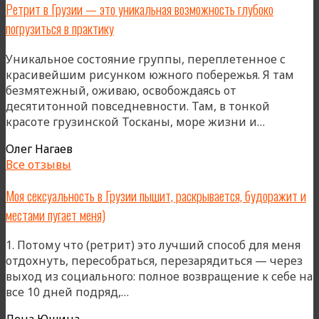
Ретрит в Грузии — это уникальная возможность глубоко
событие
погрузиться в практику
года»
Уникальное состояние группы, переплетенное с
красивейшим рисунком южного побережья. Я там
безмятежный, оживаю, освобождаясь от
десятитонной повседневности. Там, в тонкой
«Ретрит
красоте грузинской Тосканы, море жизни и…
в
Олег Нагаев
Грузии
Все отзывы
—
это
Моя сексуальность в Грузии пышит, раскрывается, будоражит и
уникальн
местами пугает меня)
возможн
глубоко
1. Потому что (ретрит) это лучший способ для меня
погрузит
отдохнуть, пересобраться, перезарядиться — через
в
выход из социального: полное возвращение к себе на
практику
«Моя
все 10 дней подряд,…
сексуальность