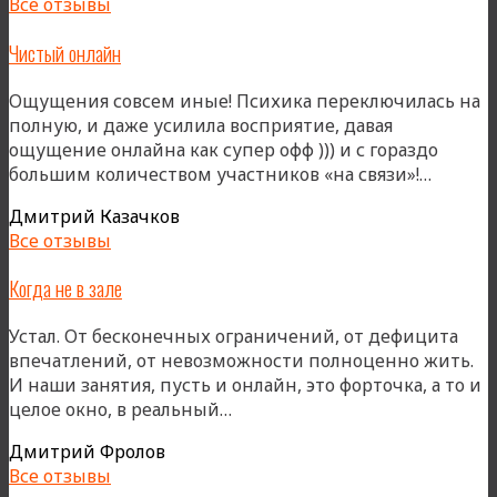
Все отзывы
Чистый онлайн
Ощущения совсем иные! Психика переключилась на
полную, и даже усилила восприятие, давая
ощущение онлайна как супер офф ))) и с гораздо
«Чист
большим количеством участников «на связи»!…
онлайн
Дмитрий Казачков
Все отзывы
Когда не в зале
Устал. От бесконечных ограничений, от дефицита
впечатлений, от невозможности полноценно жить.
И наши занятия, пусть и онлайн, это форточка, а то и
«Когда
целое окно, в реальный…
не
Дмитрий Фролов
в
Все отзывы
зале»