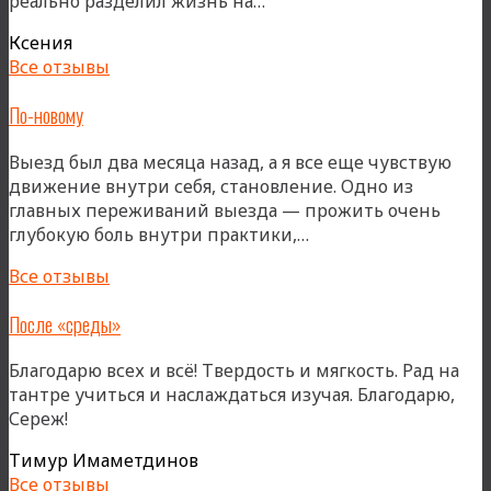
«Тренинг
реально разделил жизнь на…
реально
Ксения
разделил
Все отзывы
жизнь»
По-новому
Выезд был два месяца назад, а я все еще чувствую
движение внутри себя, становление. Одно из
главных переживаний выезда — прожить очень
«По-
глубокую боль внутри практики,…
новому»
Все отзывы
После «среды»
Благодарю всех и всё! Твердость и мягкость. Рад на
тантре учиться и наслаждаться изучая. Благодарю,
Сереж!
Тимур Имаметдинов
Все отзывы