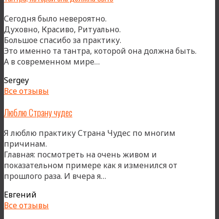
и
природой,
Сегодня было невероятно.
постепенно
Духовно, Красиво, Ритуально.
их
Большое спасибо за практику.
соединяя»
Это именно та тантра, которой она должна быть.
«Тантра,
А в современном мире…
которой
Sergey
она
Все отзывы
должна
быть»
Люблю Страну чудес
Я люблю практику Страна Чудес по многим
причинам.
Главная: посмотреть на очень живом и
показательном примере как я изменился от
«Люблю
прошлого раза. И вчера я…
Страну
Евгений
чудес»
Все отзывы