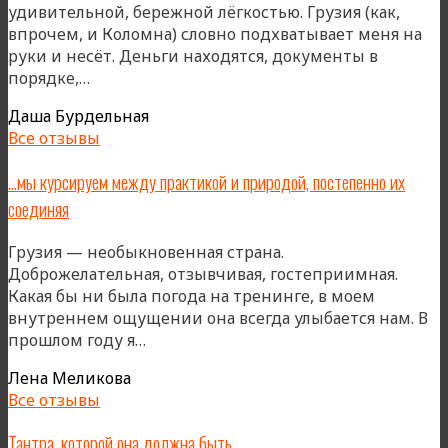
удивительной, бережной лёгкостью. Грузия (как,
глубина
впрочем, и Коломна) словно подхватывает меня на
руки и несёт. Деньги находятся, документы в
«Эта
порядке,…
невероятная
Даша Бурдельная
энергия…
Все отзывы
Она
бурлит,
…мы курсируем между практикой и природой, постепенно их
устаканивается
соединяя
и
невидимо
Грузия — необыкновенная страна.
перестраивает
Доброжелательная, отзывчивая, гостеприимная.
всю
Какая бы ни была погода на тренинге, в моем
меня»
внутреннем ощущении она всегда улыбается нам. В
«…
прошлом году я…
мы
Лена Меликова
курсируем
Все отзывы
между
практикой
Тантра, которой она должна быть