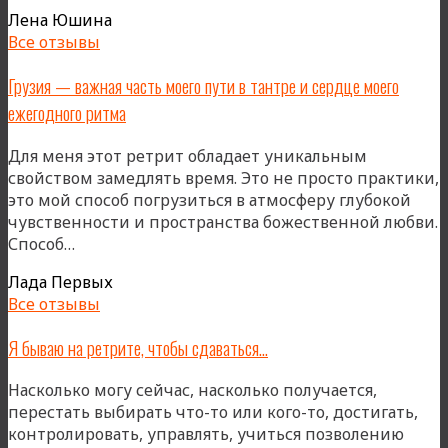
сексуальность
Лена Юшина
в
Все отзывы
Грузии
пышит,
Грузия — важная часть моего пути в тантре и сердце моего
раскрывается,
ежегодного ритма
будоражит
и
Для меня этот ретрит обладает уникальным
местами
свойством замедлять время. Это не просто практики,
пугает
это мой способ погрузиться в атмосферу глубокой
меня)»
чувственности и пространства божественной любви.
«Грузия
Способ…
—
Лада Первых
важная
Все отзывы
часть
моего
Я бываю на ретрите, чтобы сдаваться…
пути
в
Насколько могу сейчас, насколько получается,
тантре
перестать выбирать что-то или кого-то, достигать,
и
контролировать, управлять, учиться позволению
сердце