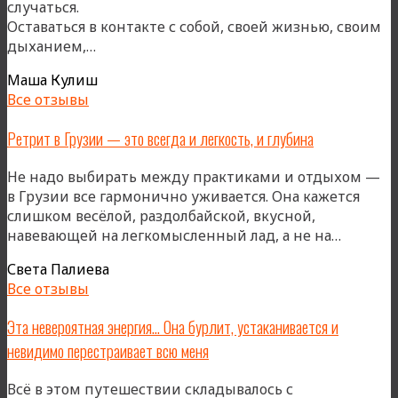
случаться.
моего
Оставаться в контакте с собой, своей жизнью, своим
ежегодного
«Я
дыханием,…
ритма»
бываю
Маша Кулиш
на
Все отзывы
ретрите,
чтобы
Ретрит в Грузии — это всегда и легкость, и глубина
сдаваться…»
Не надо выбирать между практиками и отдыхом —
в Грузии все гармонично уживается. Она кажется
слишком весёлой, раздолбайской, вкусной,
«Ретри
навевающей на легкомысленный лад, а не на…
в
Света Палиева
Грузии
Все отзывы
—
это
Эта невероятная энергия… Она бурлит, устаканивается и
всегда
невидимо перестраивает всю меня
и
легкость
Всё в этом путешествии складывалось с
и