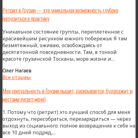
центральное
Ретрит в Грузии — это уникальная возможность глубоко
событие
погрузиться в практику
года»
Уникальное состояние группы, переплетенное с
красивейшим рисунком южного побережья. Я там
безмятежный, оживаю, освобождаясь от
десятитонной повседневности. Там, в тонкой
«Ретрит
красоте грузинской Тосканы, море жизни и…
в
Олег Нагаев
Грузии
Все отзывы
—
это
Моя сексуальность в Грузии пышит, раскрывается, будоражит и
уникальн
местами пугает меня)
возможн
глубоко
1. Потому что (ретрит) это лучший способ для меня
погрузит
отдохнуть, пересобраться, перезарядиться — через
в
выход из социального: полное возвращение к себе на
практику
«Моя
все 10 дней подряд,…