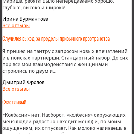
Мариша, ребята! Было непередаваемо хорошо,
глубоко, высоко и широко!
Ирина Бурмантова
Все отзывы
Случился выход за пределы привычного пространства
Я пришел на тантру с запросом новых впечатлений
и в поисках партнерши. Стандартный набор. До сих
пор все мои взаимодействия с женщинами
«Случился
строились по двум и…
выход
Дмитрий Фролов
за
Все отзывы
пределы
привычного
Счастливый
пространства»
«Колбасни» нет. Наоборот, «колбасня» окружающих
меня людей радостно находит меня)) и, по моим
ощущениям, их отпускает. Как молоко наливаешь в