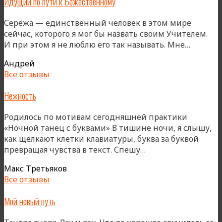
Идущий по пути к Божественному
Серёжа — единственный человек в этом мире
сейчас, которого я мог бы назвать своим Учителем.
«Идущ
И при этом я не люблю его так называть. Мне…
по
Андрей
пути
Все отзывы
к
Божест
Нежность
Родилось по мотивам сегодняшней практики
«Ночной танец с буквами» В тишине ночи, я слышу,
как щёлкают клетки клавиатуры, буква за буквой
«Нежность»
превращая чувства в текст. Спешу…
Макс Третьяков
Все отзывы
Мой новый путь