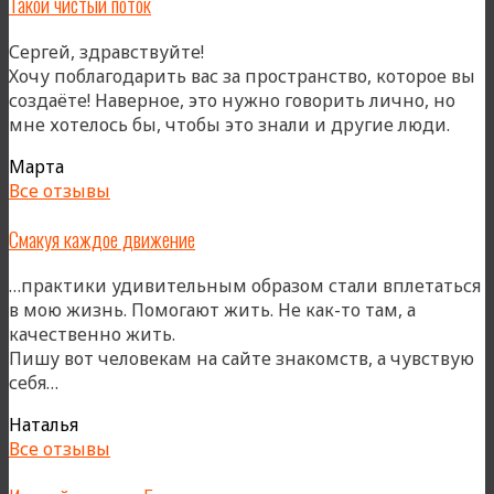
Такой чистый поток
Сергей, здравствуйте!
Хочу поблагодарить вас за пространство, которое вы
создаёте! Наверное, это нужно говорить лично, но
«Так
мне хотелось бы, чтобы это знали и другие люди.
чис
Марта
пото
Все отзывы
Смакуя каждое движение
…практики удивительным образом стали вплетаться
в мою жизнь. Помогают жить. Не как-то там, а
качественно жить.
Пишу вот человекам на сайте знакомств, а чувствую
«Смакуя
себя…
каждое
Наталья
движение»
Все отзывы