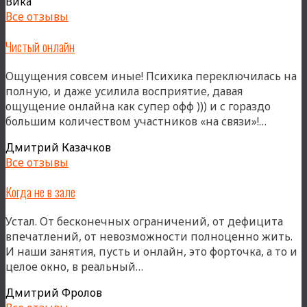
Вика
Все отзывы
Чистый онлайн
Ощущения совсем иные! Психика переключилась на
полную, и даже усилила восприятие, давая
ощущение онлайна как супер офф ))) и с гораздо
«Чист
большим количеством участников «на связи»!…
онлайн
Дмитрий Казачков
Все отзывы
Когда не в зале
Устал. От бесконечных ограничений, от дефицита
впечатлений, от невозможности полноценно жить.
И наши занятия, пусть и онлайн, это форточка, а то и
«Когда
целое окно, в реальный…
не
Дмитрий Фролов
в