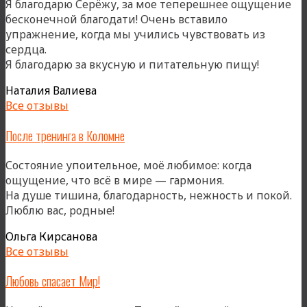
Я благодарю Серёжу, за мое теперешнее ощущение
бесконечной благодати! Очень вставило
упражнение, когда мы учились чувствовать из
сердца.
«После
Я благодарю за вкусную и питательную пищу!
«Коломн
Наталия Валиева
Все отзывы
После тренинга в Коломне
Состояние упоительное, моё любимое: когда
ощущение, что всё в мире — гармония.
На душе тишина, благодарность, нежность и покой.
Люблю вас, родные!
Ольга Кирсанова
Все отзывы
Любовь спасает Мир!