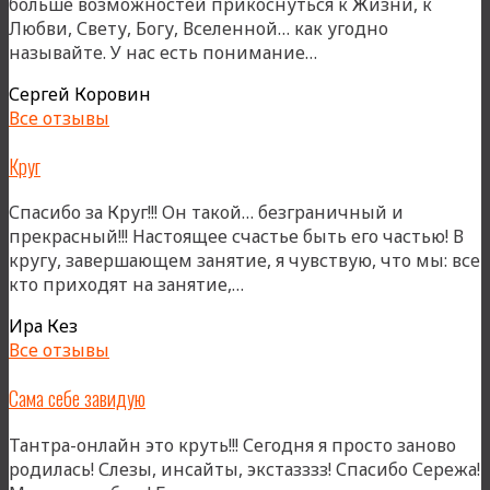
больше возможностей прикоснуться к Жизни, к
Любви, Свету, Богу, Вселенной… как угодно
«Тем
называйте. У нас есть понимание…
кто
Сергей Коровин
ходит
Все отзывы
на
Тантру…»
Круг
Спасибо за Круг!!! Он такой… безграничный и
прекрасный!!! Настоящее счастье быть его частью! В
кругу, завершающем занятие, я чувствую, что мы: все
«Круг»
кто приходят на занятие,…
Ира Кез
Все отзывы
Сама себе завидую
Тантра-онлайн это круть!!! Сегодня я просто заново
родилась! Слезы, инсайты, экстазззз! Спасибо Сережа!