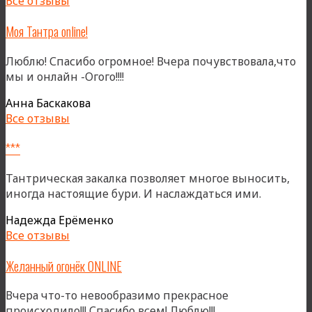
Все отзывы
зале»
Моя Тантра online!
Люблю! Спасибо огромное! Вчера почувствовала,что
мы и онлайн -Огого!!!!
Анна Баскакова
Все отзывы
***
Тантрическая закалка позволяет многое выносить,
иногда настоящие бури. И наслаждаться ими.
Надежда Ерёменко
Все отзывы
Желанный огонёк ONLINE
Вчера что-то невообразимо прекрасное
происходило!!! Спасибо всем! Люблю!!!