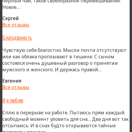
черный чай, такое своеобразное перемешивание.
«Счастливый»
Новое…
Сергей
Все отзывы
Благодарность
Чувствую себя благостно. Мысли почти отсутствуют
или как облака проплывают в тишине. С сыном
состоялся очень душевный разговор о принятии
«Благодарно
мужского и женского. И держась правой…
Евгения
Все отзывы
И я люблю
Сплю в перерыве на работе. Пытаюсь прям каждый
свободный момент уловить для сна… Два дня вот так
отсыпаюсь. И в снах будто открываются тайные
«И