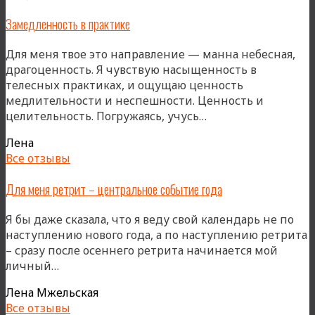
Замедленность в практике
Для меня твое это направление — манна небесная,
драгоценность. Я чувствую насыщенность в
телесных практиках, и ощущаю ценность
медлительности и неспешности. Ценность и
«Замедленность
целительность. Погружаясь, учусь…
в
Лена
практике»
Все отзывы
Для меня ретрит – центральное событие года
Я бы даже сказала, что я веду свой календарь не по
наступлению нового года, а по наступлению ретрита
– сразу после осеннего ретрита начинается мой
«Для
личный…
меня
Лена Мжельская
ретрит
Все отзывы
–