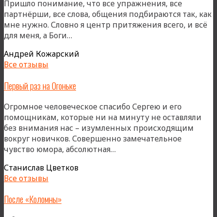
Пришло понимание, что все упражнения, все
партнёрши, все слова, общения подбираются так, как
мне нужно. Словно я центр притяжения всего, и всё
«В
для меня, а Боги…
практике…»
Андрей Кожарский
Все отзывы
Первый раз на Огоньке
Огромное человеческое спасибо Сергею и его
помощникам, которые ни на минуту не оставляли
без внимания нас – изумленных происходящим
вокруг новичков. Совершенно замечательное
«Первый
чувство юмора, абсолютная…
раз
Станислав Цветков
на
Все отзывы
Огоньке»
После «Коломны»