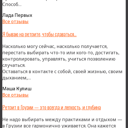
«Грузия
Способ…
—
Лада Первых
важная
Все отзывы
часть
моего
Я бываю на ретрите, чтобы сдаваться…
пути
в
Насколько могу сейчас, насколько получается,
тантре
перестать выбирать что-то или кого-то, достигать,
и
контролировать, управлять, учиться позволению
сердце
случаться.
моего
Оставаться в контакте с собой, своей жизнью, своим
ежегодного
«Я
дыханием,…
ритма»
бываю
Маша Кулиш
на
Все отзывы
ретрите,
чтобы
Ретрит в Грузии — это всегда и легкость, и глубина
сдаваться…»
Не надо выбирать между практиками и отдыхом —
в Грузии все гармонично уживается. Она кажется