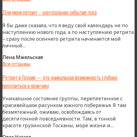
Для меня ретрит – центральное событие года
Я бы даже сказала, что я веду свой календарь не по
наступлению нового года, а по наступлению ретрита
– сразу после осеннего ретрита начинается мой
«Для
личный…
меня
Лена Мжельская
ретрит
Все отзывы
–
центральное
Ретрит в Грузии — это уникальная возможность глубоко
событие
погрузиться в практику
года»
Уникальное состояние группы, переплетенное с
красивейшим рисунком южного побережья. Я там
безмятежный, оживаю, освобождаясь от
десятитонной повседневности. Там, в тонкой
«Ретрит
красоте грузинской Тосканы, море жизни и…
в