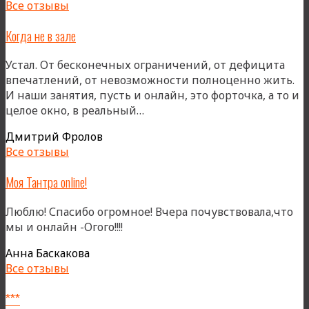
Все отзывы
Когда не в зале
Устал. От бесконечных ограничений, от дефицита
впечатлений, от невозможности полноценно жить.
И наши занятия, пусть и онлайн, это форточка, а то и
«Когда
целое окно, в реальный…
не
Дмитрий Фролов
в
Все отзывы
зале»
Моя Тантра online!
Люблю! Спасибо огромное! Вчера почувствовала,что
мы и онлайн -Огого!!!!
Анна Баскакова
Все отзывы
***