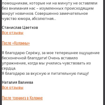
помощникам, которые ни на минуту не оставляли
без внимания нас – изумленных происходящим
вокруг новичков. Совершенно замечательное
«Первый
чувство юмора, абсолютная…
раз
Станислав Цветков
на
Все отзывы
Огоньке»
После «Коломны»
Я благодарю Серёжу, за мое теперешнее ощущение
бесконечной благодати! Очень вставило
упражнение, когда мы учились чувствовать из
сердца.
«После
Я благодарю за вкусную и питательную пищу!
«Коломн
Наталия Валиева
Все отзывы
После тренинга в Коломне