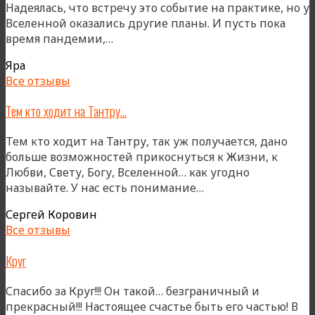
Надеялась, что встречу это событие на практике, но у
Вселенной оказались другие планы. И пусть пока
«***»
время пандемии,…
Яра
Все отзывы
Тем кто ходит на Тантру…
Тем кто ходит на Тантру, так уж получается, дано
больше возможностей прикоснуться к Жизни, к
Любви, Свету, Богу, Вселенной… как угодно
«Тем
называйте. У нас есть понимание…
кто
Сергей Коровин
ходит
Все отзывы
на
Тантру…»
Круг
Спасибо за Круг!!! Он такой… безграничный и
прекрасный!!! Настоящее счастье быть его частью! В