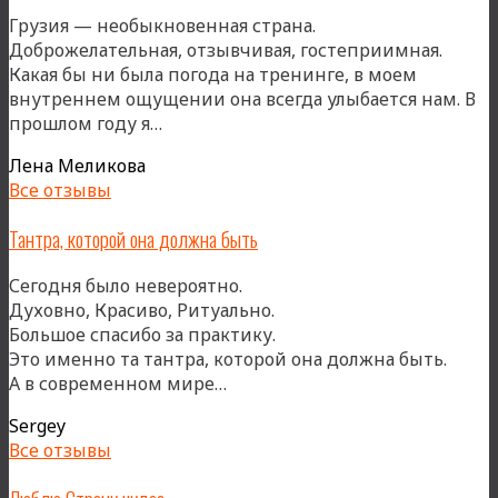
невидимо
Грузия — необыкновенная страна.
перестраивает
Доброжелательная, отзывчивая, гостеприимная.
всю
Какая бы ни была погода на тренинге, в моем
меня»
внутреннем ощущении она всегда улыбается нам. В
«…
прошлом году я…
мы
Лена Меликова
курсируем
Все отзывы
между
практикой
Тантра, которой она должна быть
и
природой,
Сегодня было невероятно.
постепенно
Духовно, Красиво, Ритуально.
их
Большое спасибо за практику.
соединяя»
Это именно та тантра, которой она должна быть.
«Тантра,
А в современном мире…
которой
Sergey
она
Все отзывы
должна
быть»