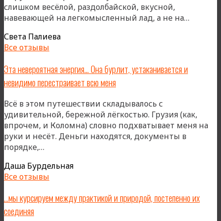
слишком весёлой, раздолбайской, вкусной,
«Ретри
навевающей на легкомысленный лад, а не на…
в
Света Палиева
Грузии
Все отзывы
—
это
Эта невероятная энергия… Она бурлит, устаканивается и
всегда
невидимо перестраивает всю меня
и
легкость
Всё в этом путешествии складывалось с
и
удивительной, бережной лёгкостью. Грузия (как,
глубина
впрочем, и Коломна) словно подхватывает меня на
руки и несёт. Деньги находятся, документы в
«Эта
порядке,…
невероятная
Даша Бурдельная
энергия…
Все отзывы
Она
бурлит,
…мы курсируем между практикой и природой, постепенно их
устаканивается
соединяя
и