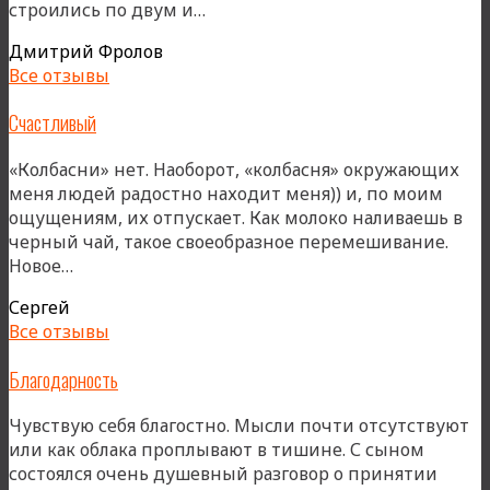
«Случился
строились по двум и…
выход
Дмитрий Фролов
за
Все отзывы
пределы
привычного
Счастливый
пространства»
«Колбасни» нет. Наоборот, «колбасня» окружающих
меня людей радостно находит меня)) и, по моим
ощущениям, их отпускает. Как молоко наливаешь в
черный чай, такое своеобразное перемешивание.
«Счастливый»
Новое…
Сергей
Все отзывы
Благодарность
Чувствую себя благостно. Мысли почти отсутствуют
или как облака проплывают в тишине. С сыном
состоялся очень душевный разговор о принятии