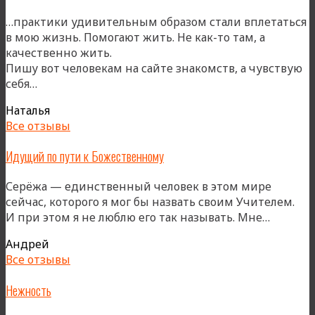
…практики удивительным образом стали вплетаться
в мою жизнь. Помогают жить. Не как-то там, а
качественно жить.
Пишу вот человекам на сайте знакомств, а чувствую
«Смакуя
себя…
каждое
Наталья
движение»
Все отзывы
Идущий по пути к Божественному
Серёжа — единственный человек в этом мире
сейчас, которого я мог бы назвать своим Учителем.
«Идущ
И при этом я не люблю его так называть. Мне…
по
Андрей
пути
Все отзывы
к
Божест
Нежность