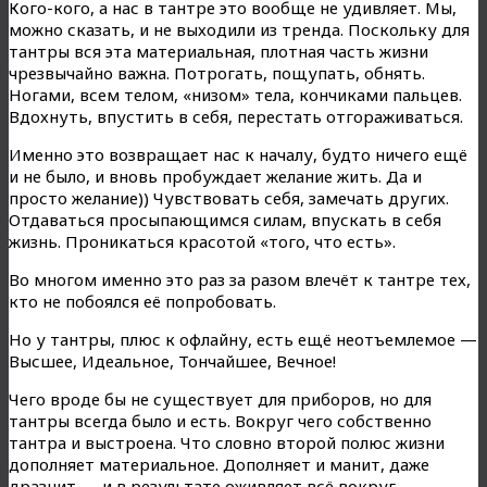
Кого-кого, а нас в тантре это вообще не удивляет. Мы,
можно сказать, и не выходили из тренда. Поскольку для
тантры вся эта материальная, плотная часть жизни
чрезвычайно важна. Потрогать, пощупать, обнять.
Ногами, всем телом, «низом» тела, кончиками пальцев.
Вдохнуть, впустить в себя, перестать отгораживаться.
Именно это возвращает нас к началу, будто ничего ещё
и не было, и вновь пробуждает желание жить. Да и
просто желание)) Чувствовать себя, замечать других.
Отдаваться просыпающимся силам, впускать в себя
жизнь. Проникаться красотой «того, что есть».
Во многом именно это раз за разом влечёт к тантре тех,
кто не побоялся её попробовать.
Но у тантры, плюс к офлайну, есть ещё неотъемлемое —
Высшее, Идеальное, Тончайшее, Вечное!
Чего вроде бы не существует для приборов, но для
тантры всегда было и есть. Вокруг чего собственно
тантра и выстроена. Что словно второй полюс жизни
дополняет материальное. Дополняет и манит, даже
дразнит — и в результате оживляет всё вокруг.