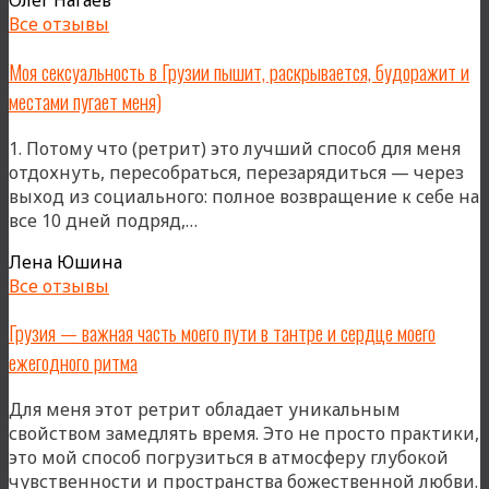
Олег Нагаев
Грузии
Все отзывы
—
это
Моя сексуальность в Грузии пышит, раскрывается, будоражит и
уникальн
местами пугает меня)
возможн
глубоко
1. Потому что (ретрит) это лучший способ для меня
погрузит
отдохнуть, пересобраться, перезарядиться — через
в
выход из социального: полное возвращение к себе на
практику
«Моя
все 10 дней подряд,…
сексуальность
Лена Юшина
в
Все отзывы
Грузии
пышит,
Грузия — важная часть моего пути в тантре и сердце моего
раскрывается,
ежегодного ритма
будоражит
и
Для меня этот ретрит обладает уникальным
местами
свойством замедлять время. Это не просто практики,
пугает
это мой способ погрузиться в атмосферу глубокой
меня)»
чувственности и пространства божественной любви.